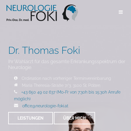
Dr. Thomas Foki
Ihr Wahlarzt für das gesamte Erkrankungsspektrum der
Neurologie.
Ordination nach vorheriger Terminvereinbarung
Maria Theresia-Straße 7/3, 3100 St. Pölten
+43 650 49 02 637 (Mo-Fr von 7:30h bis 15:30h Anrufe
möglich)
office@neurologie-foki.at
LEISTUNGEN
ÜBER MICH