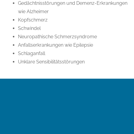
Gedächtnisstörungen und Demenz-Erkrankungen
wie Alzheimer
Kopfschmerz
Schwindel
Neuropathische Schmerzsyndrome
Anfallserkrankungen wie Epilepsie
Schlaganfall
Unklare Sensibilitätsstörungen