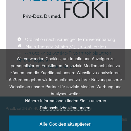
Ordination nach vorheriger Terminvereinbarung
Maria Theresia-Straße 7/3, 3100 St. Pölten
+43 650 49 02 637 (Mo-Fr von 7:30h bis 15:30h
Wir verwenden Cookies, um Inhalte und Anzeigen zu
Anrufe möglich)
personalisieren, Funktionen für soziale Medien anbieten zu
office@neurologie-foki.at
können und die Zugriffe auf unsere Website zu analysieren.
Außerdem geben wir Informationen zu Ihrer Nutzung unserer
Website an unsere Partner für soziale Medien, Werbung und
Analysen weiter.
Nähere Informationen finden Sie in unseren
Datenschutzbestimmungen
.
WEBDESIGN BY HUBAX IT & ELECTRONIC SYSTEMS
DATENSCHUTZ & COOKIES
Alle Cookies akzeptieren
IMPRESSUM